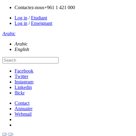
Contactez-nous
+961 1 421 000
Log in
/
Etudiant
Log in
/
Enseignant
Arabic
Arabic
English
Facebook
Twitter
Instagram
Linkedin
flickr
Contact
Annuaire
Webmail