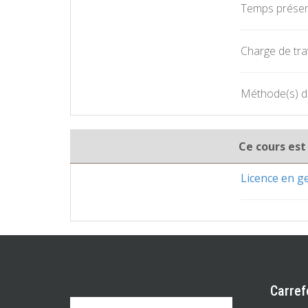
Temps présent
Charge de trav
Méthode(s) d'
Ce cours est
Licence en 
Carref