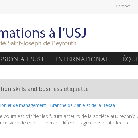
Contact
SION À L'USJ
INTERNATIONAL
ÉQU
on skills and business etiquette
tion et de management - Branche de Zahlé et de la Békaa
ce cours est d’initier les futurs acteurs de la société aux techni
non verbale en considérant différents groupes d’interlocuteurs (