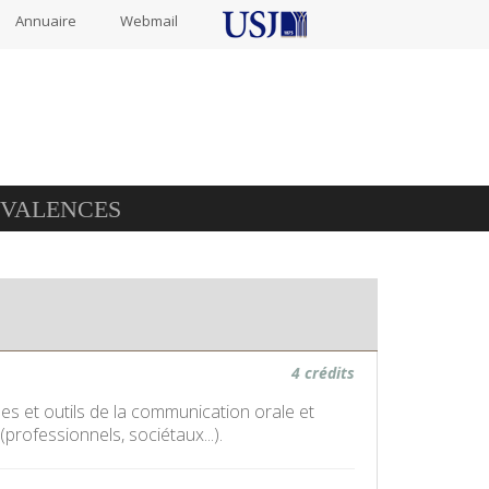
Annuaire
Webmail
IVALENCES
4 crédits
ques et outils de la communication orale et
professionnels, sociétaux...).