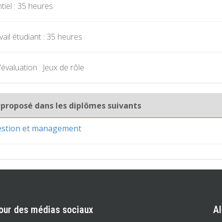
iel : 35 heures
ail étudiant : 35 heures
évaluation : Jeux de rôle
 proposé dans les diplômes suivants
gestion et management
our des médias sociaux
A