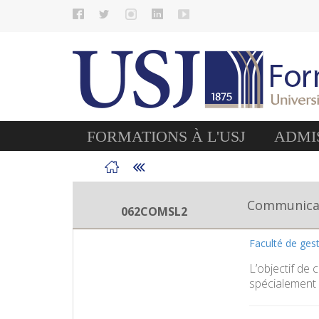
FORMATIONS À L'USJ
ADMIS
Communicati
062COMSL2
Faculté de ges
L’objectif de 
spécialement 