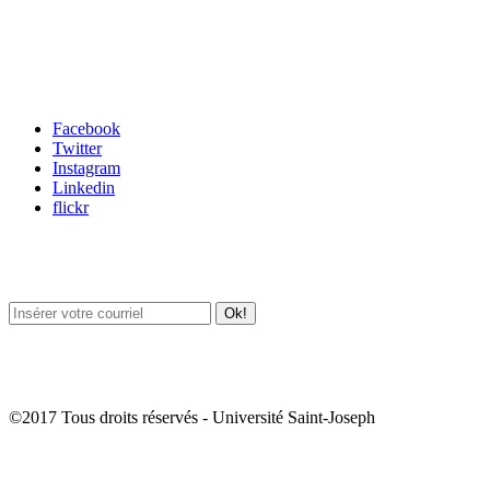
Carrefour des médias sociaux
Facebook
Twitter
Instagram
Linkedin
flickr
Newsletter / USJ Culture
Newsletter / USJ Nouvelles
©2017 Tous droits réservés - Université Saint-Joseph
Album Photos