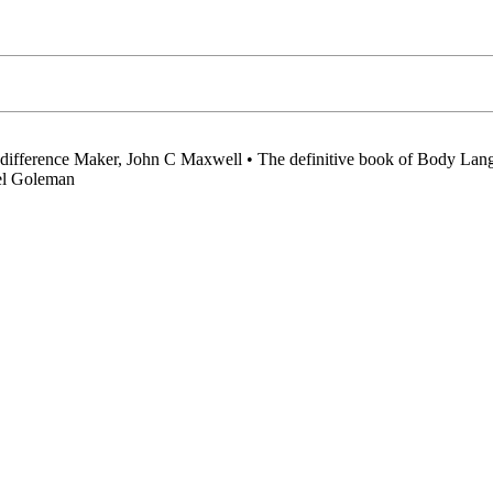
ifference Maker, John C Maxwell • The definitive book of Body Langu
iel Goleman