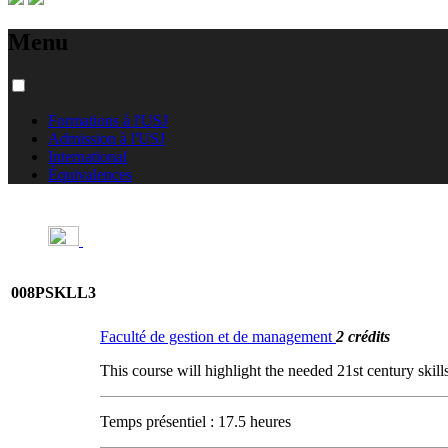
Menu
Formations à l'USJ
Admission à l'USJ
International
Équivalences
008PSKLL3
Faculté de gestion et de management
2 crédits
This course will highlight the needed 21st century skill
Temps présentiel : 17.5 heures