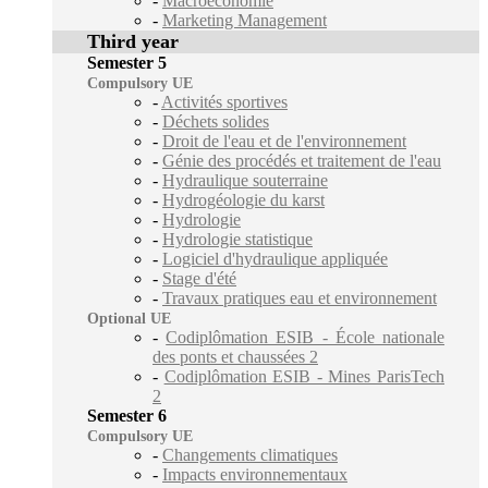
-
Macroéconomie
-
Marketing Management
Third year
Semester 5
Compulsory UE
-
Activités sportives
-
Déchets solides
-
Droit de l'eau et de l'environnement
-
Génie des procédés et traitement de l'eau
-
Hydraulique souterraine
-
Hydrogéologie du karst
-
Hydrologie
-
Hydrologie statistique
-
Logiciel d'hydraulique appliquée
-
Stage d'été
-
Travaux pratiques eau et environnement
Optional UE
-
Codiplômation ESIB - École nationale
des ponts et chaussées 2
-
Codiplômation ESIB - Mines ParisTech
2
Semester 6
Compulsory UE
-
Changements climatiques
-
Impacts environnementaux