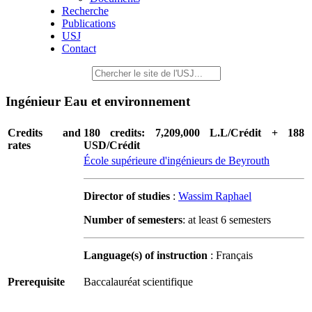
Recherche
Publications
USJ
Contact
Ingénieur Eau et environnement
Credits and
180 credits: 7,209,000 L.L/Crédit + 188
rates
USD/Crédit
École supérieure d'ingénieurs de Beyrouth
Director of studies
:
Wassim Raphael
Number of semesters
: at least 6 semesters
Language(s) of instruction
: Français
Prerequisite
Baccalauréat scientifique