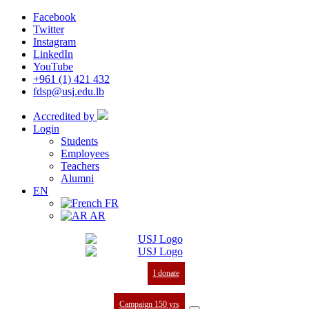
Facebook
Twitter
Instagram
LinkedIn
YouTube
+961 (1) 421 432
fdsp@usj.edu.lb
Accredited by
Login
Students
Employees
Teachers
Alumni
EN
FR
AR
I donate
Campaign 150 yrs