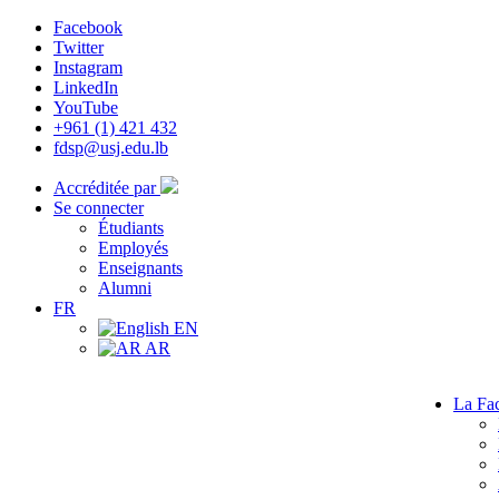
Facebook
Twitter
Instagram
LinkedIn
YouTube
+961 (1) 421 432
fdsp@usj.edu.lb
Accréditée par
Se connecter
Étudiants
Employés
Enseignants
Alumni
FR
EN
AR
La Fac