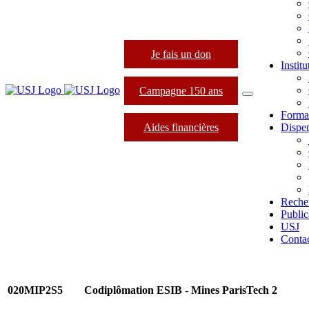
Je fais un don
Instit
Campagne 150 ans
Forma
Aides financières
Dispen
Reche
Public
USJ
Conta
020MIP2S5
Codiplômation ESIB - Mines ParisTech 2