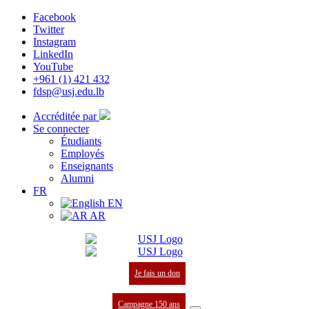
Facebook
Twitter
Instagram
LinkedIn
YouTube
+961 (1) 421 432
fdsp@usj.edu.lb
Accréditée par
Se connecter
Étudiants
Employés
Enseignants
Alumni
FR
EN
AR
Je fais un don
Campagne 150 ans