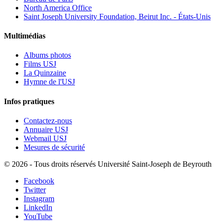
North America Office
Saint Joseph University Foundation, Beirut Inc. - États-Unis
Multimédias
Albums photos
Films USJ
La Quinzaine
Hymne de l'USJ
Infos pratiques
Contactez-nous
Annuaire USJ
Webmail USJ
Mesures de sécurité
©
2026 - Tous droits réservés Université Saint-Joseph de Beyrouth
Facebook
Twitter
Instagram
LinkedIn
YouTube