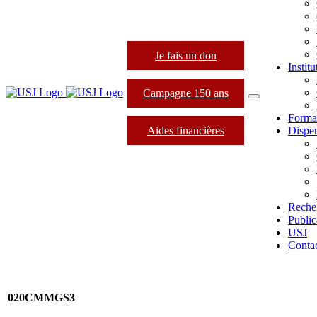
Je fais un don
Instit
Campagne 150 ans
Forma
Aides financières
Dispen
Reche
Public
USJ
Conta
020CMMGS3