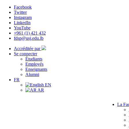
Facebook
Twitter
Instagram
LinkedIn
YouTube
+961 (1) 421 432
fdsp@usj.edu.lb
Accréditée par
Se connecter
Étudiants
Employés
Enseignants
Alumni
FR
EN
AR
La Fac