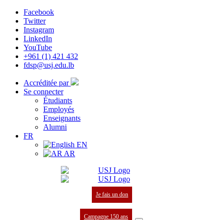
Facebook
Twitter
Instagram
LinkedIn
YouTube
+961 (1) 421 432
fdsp@usj.edu.lb
Accréditée par
Se connecter
Étudiants
Employés
Enseignants
Alumni
FR
EN
AR
Je fais un don
Campagne 150 ans