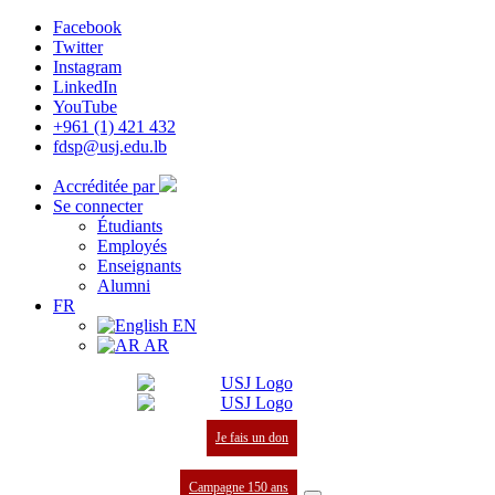
Facebook
Twitter
Instagram
LinkedIn
YouTube
+961 (1) 421 432
fdsp@usj.edu.lb
Accréditée par
Se connecter
Étudiants
Employés
Enseignants
Alumni
FR
EN
AR
Je fais un don
Campagne 150 ans