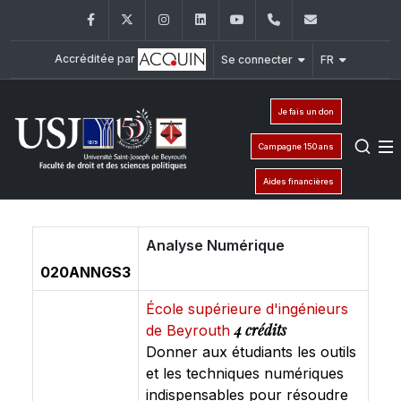
Facebook
Twitter
Instagram
LinkedIn
YouTube
+961 (1) 421 432
fdsp@usj.e
Accréditée par
Se connecter
FR
Je fais un don
Campagne 150 ans
Aides financières
Analyse Numérique
020ANNGS3
École supérieure d'ingénieurs
4 crédits
de Beyrouth
Donner aux étudiants les outils
et les techniques numériques
indispensables pour résoudre