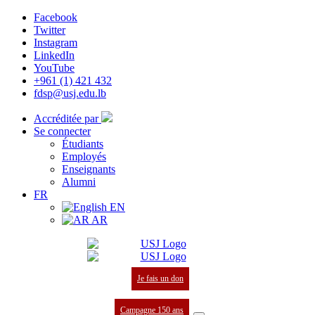
Facebook
Twitter
Instagram
LinkedIn
YouTube
+961 (1) 421 432
fdsp@usj.edu.lb
Accréditée par
Se connecter
Étudiants
Employés
Enseignants
Alumni
FR
EN
AR
Je fais un don
Campagne 150 ans