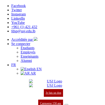
Facebook
Twitter
Instagram
LinkedIn
YouTube
+961 (1) 421 432
fdsp@usj.edu.lb
Accréditée par
Se connecter
Étudiants
Employés
Enseignants
Alumni
FR
EN
AR
Je fais un don
Campagne 150 ans