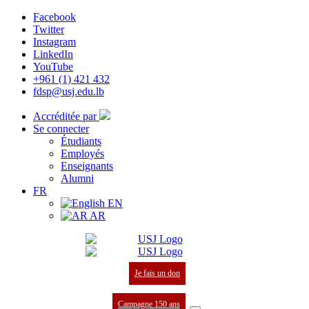
Facebook
Twitter
Instagram
LinkedIn
YouTube
+961 (1) 421 432
fdsp@usj.edu.lb
Accréditée par
Se connecter
Étudiants
Employés
Enseignants
Alumni
FR
EN
AR
Je fais un don
Campagne 150 ans