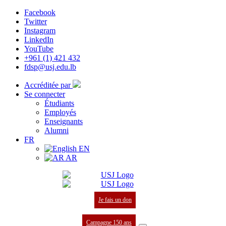
Facebook
Twitter
Instagram
LinkedIn
YouTube
+961 (1) 421 432
fdsp@usj.edu.lb
Accréditée par
Se connecter
Étudiants
Employés
Enseignants
Alumni
FR
EN
AR
Je fais un don
Campagne 150 ans