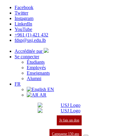
Facebook
Twitter
Instagram
LinkedIn
YouTube
+961 (1) 421 432
fdsp@usj.edu.lb
Accréditée par
Se connecter
Étudiants
Employés
Enseignants
Alumni
FR
EN
AR
Je fais un don
Campagne 150 ans