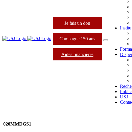
Je fais un don
Instit
Campagne 150 ans
Forma
Aides financières
Dispen
Reche
Public
USJ
Conta
020MMDGS1