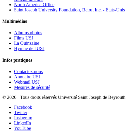
North America Office
Saint Joseph University Foundation, Beirut Inc. - États-Unis
Multimédias
Albums photos
Films USJ
La Quinzaine
Hymne de l'USJ
Infos pratiques
Contactez-nous
Annuaire USJ
Webmail USJ
Mesures de sécurité
©
2026 - Tous droits réservés Université Saint-Joseph de Beyrouth
Facebook
Twitter
Instagram
LinkedIn
YouTube