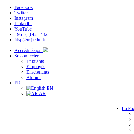
Facebook
Twitter
Instagram
LinkedIn
YouTube
+961 (1) 421 432
fdsp@usj.edu.lb
Accréditée par
Se connecter
Étudiants
Employés
Enseignants
Alumni
FR
EN
AR
La Fac