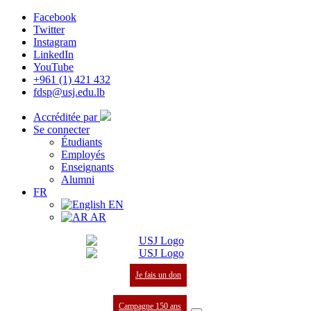
Facebook
Twitter
Instagram
LinkedIn
YouTube
+961 (1) 421 432
fdsp@usj.edu.lb
Accréditée par
Se connecter
Étudiants
Employés
Enseignants
Alumni
FR
EN
AR
Je fais un don
Campagne 150 ans