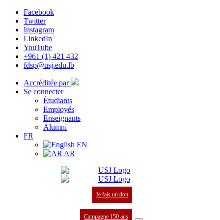
Facebook
Twitter
Instagram
LinkedIn
YouTube
+961 (1) 421 432
fdsp@usj.edu.lb
Accréditée par
Se connecter
Étudiants
Employés
Enseignants
Alumni
FR
EN
AR
Je fais un don
Campagne 150 ans