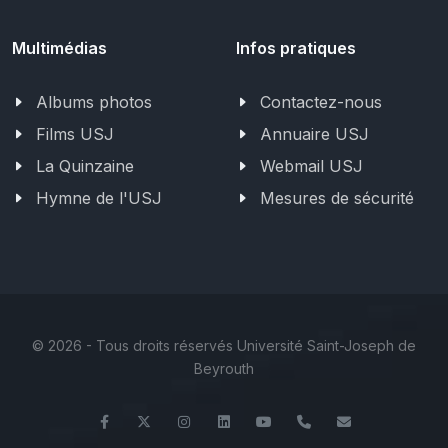
Multimédias
Infos pratiques
Albums photos
Contactez-nous
Films USJ
Annuaire USJ
La Quinzaine
Webmail USJ
Hymne de l'USJ
Mesures de sécurité
©
2026 - Tous droits réservés Université Saint-Joseph de
Beyrouth
Facebook
Twitter
Instagram
LinkedIn
YouTube
+961 (1) 421 432
fdsp@usj.e