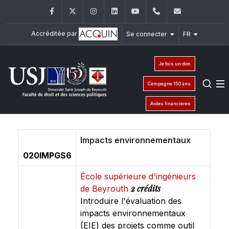
Facebook
Twitter
Instagram
LinkedIn
YouTube
+961 (1) 421 432
fdsp@usj.e
Accréditée par
Se connecter
FR
Je fais un don
Campagne 150 ans
Aides financières
Impacts environnementaux
020IMPGS6
École supérieure d'ingénieurs
2 crédits
de Beyrouth
Introduire l'évaluation des
impacts environnementaux
(EIE) des projets comme outil