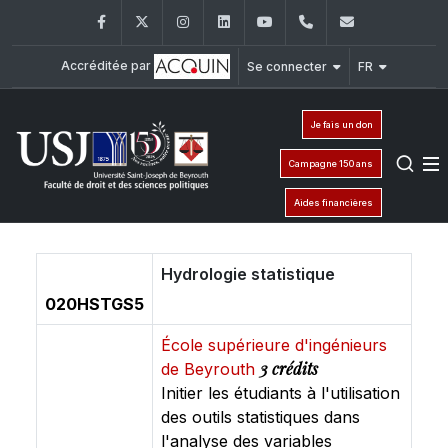
Facebook
Twitter
Instagram
LinkedIn
YouTube
+961 (1) 421 432
fdsp@usj.e
Accréditée par
Se connecter
FR
Je fais un don
Campagne 150 ans
Aides financières
Hydrologie statistique
020HSTGS5
École supérieure d'ingénieurs
3 crédits
de Beyrouth
Initier les étudiants à l'utilisation
des outils statistiques dans
l'analyse des variables