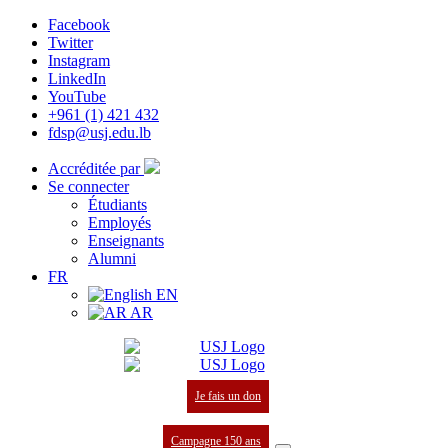
Facebook
Twitter
Instagram
LinkedIn
YouTube
+961 (1) 421 432
fdsp@usj.edu.lb
Accréditée par
Se connecter
Étudiants
Employés
Enseignants
Alumni
FR
EN
AR
Je fais un don
Campagne 150 ans