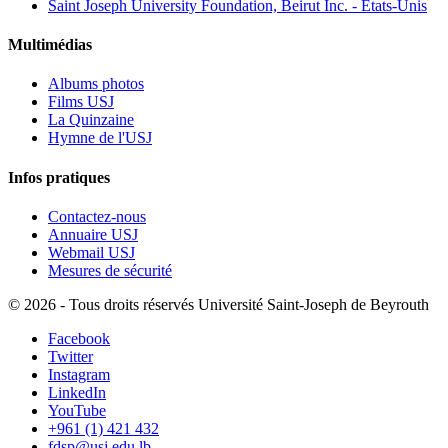
Saint Joseph University Foundation, Beirut Inc. - États-Unis
Multimédias
Albums photos
Films USJ
La Quinzaine
Hymne de l'USJ
Infos pratiques
Contactez-nous
Annuaire USJ
Webmail USJ
Mesures de sécurité
©
2026 - Tous droits réservés Université Saint-Joseph de Beyrouth
Facebook
Twitter
Instagram
LinkedIn
YouTube
+961 (1) 421 432
fdsp@usj.edu.lb