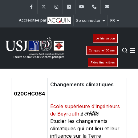
Facebook
Twitter
Instagram
LinkedIn
YouTube
+961 (1) 421 432
fdsp@usj.e
Accréditée par
Se connecter
FR
Je fais un don
Campagne 150 ans
Aides financières
Changements climatiques
020CHCGS4
École supérieure d'ingénieurs
2 crédits
de Beyrouth
Etudier les changements
climatiques qui ont lieu et leur
influence sur la Terre