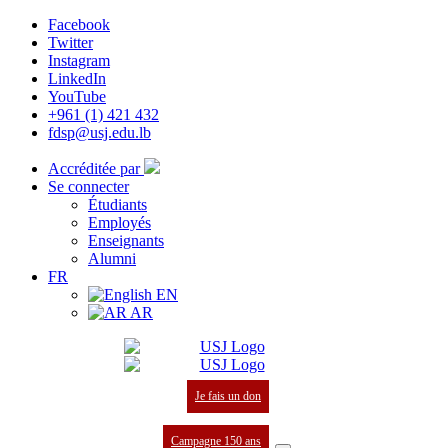
Facebook
Twitter
Instagram
LinkedIn
YouTube
+961 (1) 421 432
fdsp@usj.edu.lb
Accréditée par
Se connecter
Étudiants
Employés
Enseignants
Alumni
FR
EN
AR
Je fais un don
Campagne 150 ans