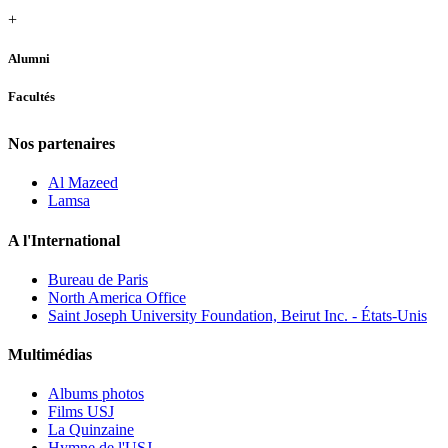
+
Alumni
Facultés
Nos partenaires
Al Mazeed
Lamsa
A l'International
Bureau de Paris
North America Office
Saint Joseph University Foundation, Beirut Inc. - États-Unis
Multimédias
Albums photos
Films USJ
La Quinzaine
Hymne de l'USJ