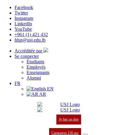
Facebook
Twitter
Instagram
LinkedIn
YouTube
+961 (1) 421 432
fdsp@usj.edu.lb
Accréditée par
Se connecter
Étudiants
Employés
Enseignants
Alumni
FR
EN
AR
Je fais un don
Campagne 150 ans