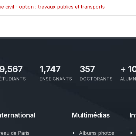
e civil - option : travaux publics et transports
10,801
1,973
403
+
1
ÉTUDIANTS
ENSEIGNANTS
DOCTORANTS
ALUMN
nternational
Multimédias
In
eau de Paris
Albums photos