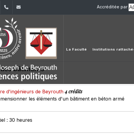
Accréditée par
dIn
YouTube
+961 (1) 421 432
fdsp@usj.edu.lb
La Faculté
Institutions rattach
 des bâtiments
4 crédits
re d'ingénieurs de Beyrouth
imensionner les éléments d'un bâtiment en béton armé
el : 30 heures