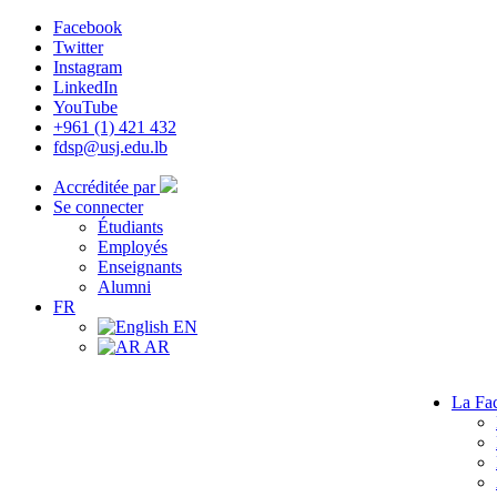
Facebook
Twitter
Instagram
LinkedIn
YouTube
+961 (1) 421 432
fdsp@usj.edu.lb
Accréditée par
Se connecter
Étudiants
Employés
Enseignants
Alumni
FR
EN
AR
La Fac