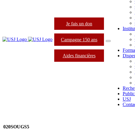
Je fais un don
Instit
Campagne 150 ans
Forma
Aides financières
Dispen
Reche
Public
USJ
Conta
020SOUGS5