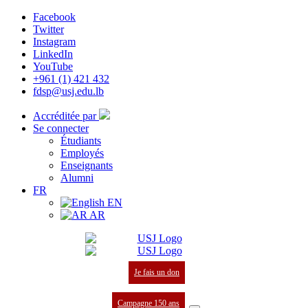
Facebook
Twitter
Instagram
LinkedIn
YouTube
+961 (1) 421 432
fdsp@usj.edu.lb
Accréditée par
Se connecter
Étudiants
Employés
Enseignants
Alumni
FR
EN
AR
Je fais un don
Campagne 150 ans