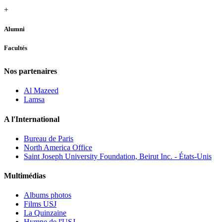
+
Alumni
Facultés
Nos partenaires
Al Mazeed
Lamsa
A l'International
Bureau de Paris
North America Office
Saint Joseph University Foundation, Beirut Inc. - États-Unis
Multimédias
Albums photos
Films USJ
La Quinzaine
Hymne de l'USJ