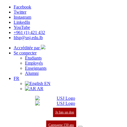
Facebook
Twitter
Instagram
LinkedIn
YouTube
+961 (1) 421 432
fdsp@usj.edu.lb
Accréditée par
Se connecter
Étudiants
Employés
Enseignants
Alumni
FR
EN
AR
Je fais un don
Campagne 150 ans