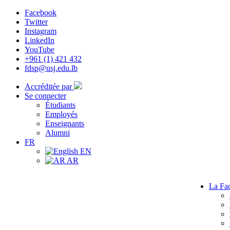
Facebook
Twitter
Instagram
LinkedIn
YouTube
+961 (1) 421 432
fdsp@usj.edu.lb
Accréditée par
Se connecter
Étudiants
Employés
Enseignants
Alumni
FR
EN
AR
La Fac