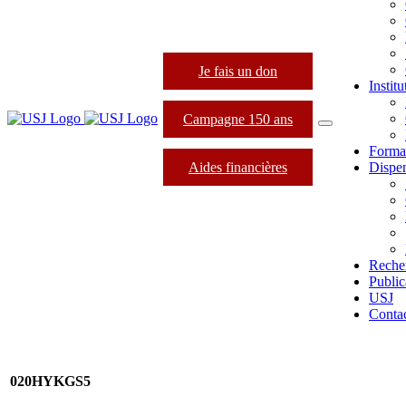
Je fais un don
Instit
Campagne 150 ans
Forma
Aides financières
Dispen
Reche
Public
USJ
Conta
020HYKGS5