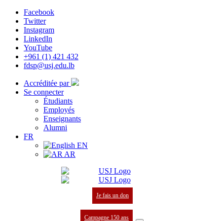
Facebook
Twitter
Instagram
LinkedIn
YouTube
+961 (1) 421 432
fdsp@usj.edu.lb
Accréditée par
Se connecter
Étudiants
Employés
Enseignants
Alumni
FR
EN
AR
Je fais un don
Campagne 150 ans