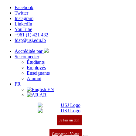
Facebook
Twitter
Instagram
LinkedIn
YouTube
+961 (1) 421 432
fdsp@usj.edu.lb
Accréditée par
Se connecter
Étudiants
Employés
Enseignants
Alumni
FR
EN
AR
Je fais un don
Campagne 150 ans