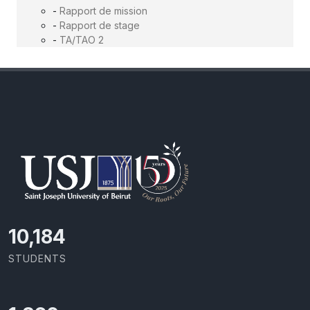
-
Rapport de mission
-
Rapport de stage
-
TA/TAO 2
11,727
STUDENTS