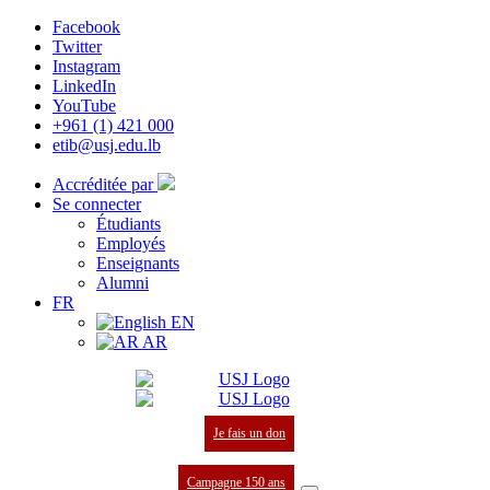
Facebook
Twitter
Instagram
LinkedIn
YouTube
+961 (1) 421 000
etib@usj.edu.lb
Accréditée par
Se connecter
Étudiants
Employés
Enseignants
Alumni
FR
EN
AR
Je fais un don
Campagne 150 ans