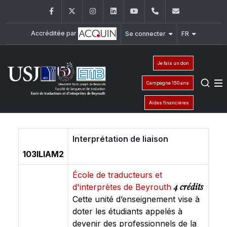
Facebook
Twitter
Instagram
LinkedIn
YouTube
+961 (1) 421 000
etib@usj.e
Accréditée par
Se connecter
FR
Je fais un don
Campagne 150 ans
Aides financières
Interprétation de liaison
103ILIAM2
École de traducteurs et
4 crédits
d'interprètes de Beyrouth
Cette unité d’enseignement vise à
doter les étudiants appelés à
devenir des professionnels de la