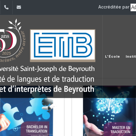
Accréditée par
dIn
YouTube
+961 (1) 421 000
etib@usj.edu.lb
L'École
Insti