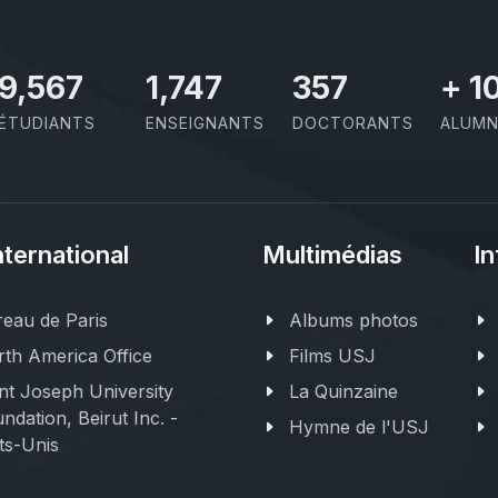
11,418
2,086
426
+
1
ÉTUDIANTS
ENSEIGNANTS
DOCTORANTS
ALUMN
nternational
Multimédias
In
eau de Paris
Albums photos
th America Office
Films USJ
nt Joseph University
La Quinzaine
ndation, Beirut Inc. -
Hymne de l'USJ
ts-Unis