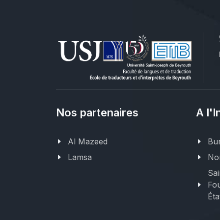
Nos partenaires
A l'I
Al Mazeed
Bur
Lamsa
Nor
Sai
Fou
Éta