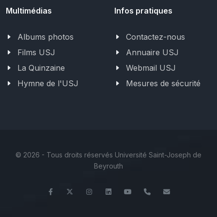
Multimédias
Infos pratiques
Albums photos
Contactez-nous
Films USJ
Annuaire USJ
La Quinzaine
Webmail USJ
Hymne de l'USJ
Mesures de sécurité
©
2026 - Tous droits réservés Université Saint-Joseph de
Beyrouth
Facebook
Twitter
Instagram
LinkedIn
YouTube
+961 (1) 421 000
etib@usj.ed