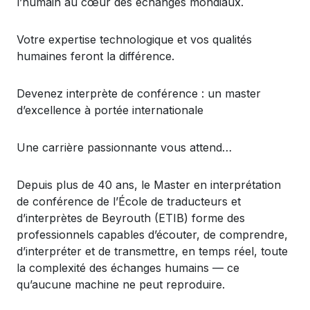
l’humain
au
c
œur
des
échanges
mondiaux
.
Votre
expertise
technologique
et
vos
qualités
humaines
feront
la
différence
.
Devenez
interprète
de
conférence
: un master
d’excellence
à
portée
internationale
Une
carrière
passionnante
vous
attend…
Depuis
plus de 40
ans
, le Master
en
interprétation
de
conférence
de
l’École
de
traducteurs
et
d’interprètes
de
Beyrouth
(ETIB)
forme
des
professionnels
capables
d’écouter
, de
comprendre
,
d’interpréter
et de
transmettre
,
en
temps
réel
,
toute
la
complexité
des
échanges
humains
—
ce
qu’aucune
machine ne
peut
reproduire
.