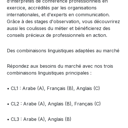
d'interprètes
de
conférence
professionnels
en
exercice
,
accrédités
par les
organisations
internationales
, et
d'experts
en
communication.
Grâce à des stages
d'observation
,
vous
découvrirez
aussi
les coulisses du métier et
bénéficierez
des
conseils
précieux
de
professionnels
en
action.
Des
combinaisons
linguistiques
adaptées
au
marché
Répondez
aux
besoins
du
marché
avec
nos
trois
combinaisons
linguistiques
principales
:
•
CL1 :
Arabe
(A),
Fran
çais
(B),
Anglais
(C)
•
CL2 :
Arabe
(A),
Anglais
(B),
Fran
çais
(C)
•
CL3 :
Arabe
(A),
Anglais
(B)