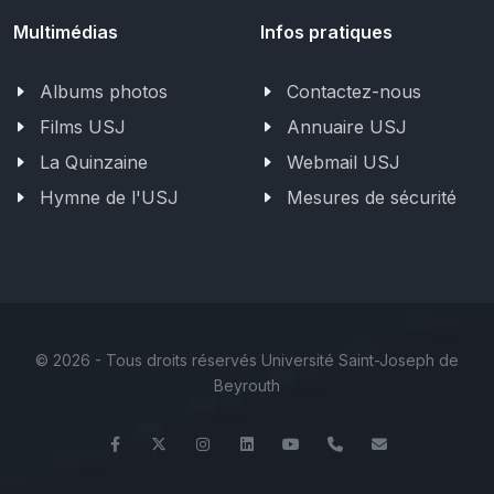
Multimédias
Infos pratiques
Albums photos
Contactez-nous
Films USJ
Annuaire USJ
La Quinzaine
Webmail USJ
Hymne de l'USJ
Mesures de sécurité
©
2026 - Tous droits réservés Université Saint-Joseph de
Beyrouth
Facebook
Twitter
Instagram
LinkedIn
YouTube
+961 (1) 421 000
etib@usj.ed