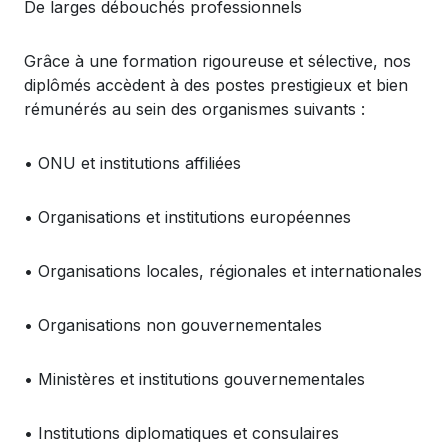
De larges
débouchés
professionnels
Grâce à
une
formation
rigoureuse
et
sélective
,
nos
diplômés
accèdent
à des
postes
prestigieux
et bien
rémunérés
au sein des
organismes
suivants
:
•
ONU et institutions
affili
ées
•
Organisations
et institutions
europ
éennes
•
Organisations
locales,
r
égionales
et
internationales
•
Organisations
non
gouvernementales
•
Minist
ères
et institutions
gouvernementales
•
Institutions diplomatiques et
consulaires