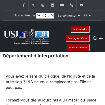
Facebook
Twitter
Instagram
LinkedIn
YouTube
+961 (1) 421 000
etib@usj.e
Accréditée par
Se connecter
FR
Je fais un don
Campagne 150 ans
Aides financières
Département d’interprétation
Vous
avez
le
sens
du dialogue, de
l’écoute
et de la
précision
? L’IA ne
vous
remplacera
pas. Elle ne
peut
pas.
Formez-vous
dès
aujourd’hui
à un métier qui place