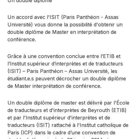
Un double
diplôme
Un accord avec
l'ISIT
(Paris Panthéon -
Assas
Université)
vous
donne
la
possibilité
d'obtenir
un
double
diplôme
de Master
en
interprétation
de
conférence
.
Grâce à
une
convention
conclue
entre
l’ETIB
et
l’Institut
supérieur
d’interprètes
et de
traducteurs
(ISIT)
– Paris Panth
éon
–
Assas
Universit
é, les
étudiant.e.s
peuvent
décrocher
un double
diplôme
de Master
interprétation
de
conférence
.
Un double
diplôme
de master
est
délivré
par
l'École
de
traducteurs
et
d'interprètes
de
Beyrouth
(ETIB)
et par
l'Institut
supérieur
d'interprètes
et de
traducteurs
(ISIT)
rattaché
à
l'Institut
catholique
de
Paris (ICP) dans le cadre
d’une
convention de