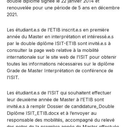
double
diplôme
signée
le 22
janvier
2014 et
renouvelée
pour
une
période
de 5
ans
en
décembre
2021.
Les
étudiant.e.s
de
l’ETIB
inscrit.e.s
en
première
année
du Master
en
interprétation
et
intéressé.e.s
par le double
diplôme
ISIT-ETIB
sont
invité.e.s
à
consulter la page web relative à la
mobilité
internationale
sur le site web de
l’ISIT
pour
obtenir
toutes
les
informations
nécessaires
sur le
diplôme
Grade de Master
Interprétation
de
conférence
de
l’ISIT
.
Les
étudiant.e.s
de
l’ISIT
qui
souhaitent
effectuer
leur
deuxième
année
de Master à
l’ETIB
sont
invité.e.s
à
remplir
Dossier de
candidature_Double
Diplôme
ISIT_ETIB.docx et à
l’envoyer
au
responsable
des
mobilités
,
accompagné
du
relevé
des notes de la première
année
de Master
effectuée