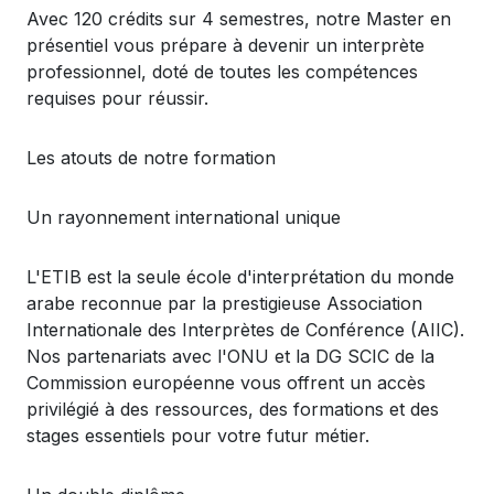
Avec 120
cr
édits
sur 4
semestres
,
notre
Master
en
présentiel
vous
prépare
à
devenir
un
interprète
professionnel
,
doté
de
toutes
les
compétences
requises
pour
réussir
.
Les
atouts
de
notre
formation
Un
rayonnement
international unique
L'ETIB
est
la
seule
école
d'interprétation
du monde
arabe
reconnue
par la
prestigieuse
Association
Internationale
des
Interprètes
de
Conférence
(AIIC).
Nos
partenariats
avec
l'ONU
et la DG SCIC de la
Commission
européenne
vous
offrent
un
accès
privilégié
à des
ressources
, des formations et des
stages
essentiels
pour
votre
futur
métier.