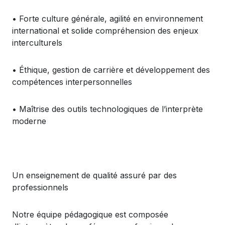
•
Forte culture
g
énérale
,
agilité
en
environnement
international et
solide
compréhension
des
enjeux
interculturels
•
Éthique
, gestion de
carrière
et
développement
des
compétences
interpersonnelles
•
Ma
îtrise
des
outils
technologiques
de
l’interprète
moderne
Un
enseignement
de
qualité
assuré
par des
professionnels
Notre
équipe
pédagogique
est
composée