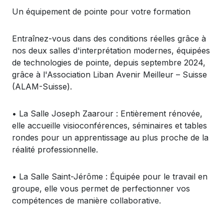
Un
équipement
de pointe pour
votre
formation
Entraînez-vous
dans des conditions
réelles
grâce à
nos
deux salles
d'interprétation
modernes
,
équipées
de technologies de pointe,
depuis
septembre
2024,
grâce à
l'Association
Liban
Avenir Meilleur
– Suisse
(ALAM-Suisse).
•
La Salle Joseph
Zaarour
:
Enti
èrement
rénovée
,
elle
accueille
visioconférences
,
séminaires
et tables
rondes pour un
apprentissage
au plus
proche
de la
réalité
professionnelle
.
•
La Salle Saint-J
érôme :
Équipée
pour le travail
en
groupe
,
elle
vous
permet
de
perfectionner
vos
compétences
de manière collaborative.