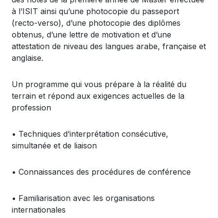
à
l’ISIT
ainsi
qu’une
photocopie
du
passeport
(recto-verso),
d’une
photocopie
des
diplômes
obtenus
,
d’une
lettre
de motivation et
d’une
attestation de
niveau
des
langues
arabe
, française et
anglaise.
Un
programme
qui
vous
prépare
à la
réalité
du
terrain et
répond
aux exigences
actuelles
de la
profession
•
Techniques
d’interpr
étation
consécutive
,
simultanée
et de liaison
•
Connaissances
des
proc
édures
de
conférence
•
Familiarisation
avec les
organisations
internationales