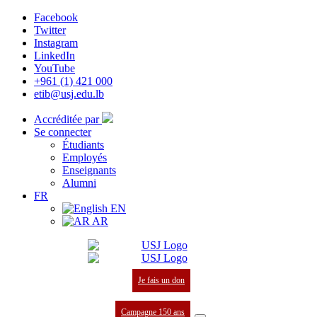
Facebook
Twitter
Instagram
LinkedIn
YouTube
+961 (1) 421 000
etib@usj.edu.lb
Accréditée par
Se connecter
Étudiants
Employés
Enseignants
Alumni
FR
EN
AR
Je fais un don
Campagne 150 ans