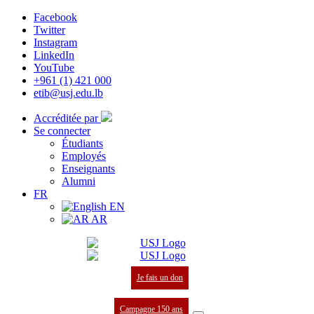
Facebook
Twitter
Instagram
LinkedIn
YouTube
+961 (1) 421 000
etib@usj.edu.lb
Accréditée par
Se connecter
Étudiants
Employés
Enseignants
Alumni
FR
EN
AR
Je fais un don
Campagne 150 ans