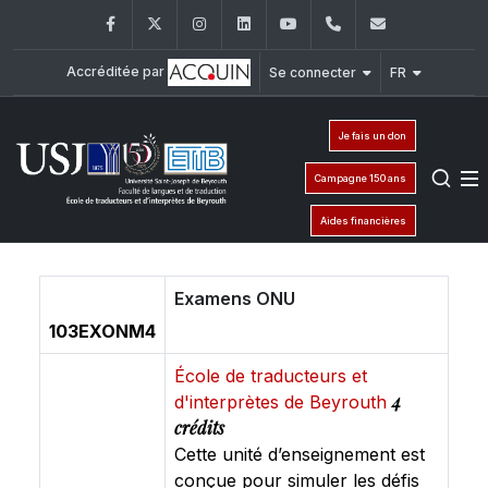
Facebook
Twitter
Instagram
LinkedIn
YouTube
+961 (1) 421 000
etib@usj.e
Accréditée par
Se connecter
FR
Je fais un don
Campagne 150 ans
Aides financières
Examens ONU
103EXONM4
École de traducteurs et
4
d'interprètes de Beyrouth
crédits
Cette unité d’enseignement est
conçue pour simuler les défis