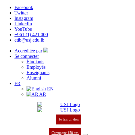
Facebook
Twitter
Instagram
LinkedIn
YouTube
+961 (1) 421 000
etib@usj.edu.lb
Accréditée par
Se connecter
Étudiants
Employés
Enseignants
Alumni
FR
EN
AR
Je fais un don
Campagne 150 ans