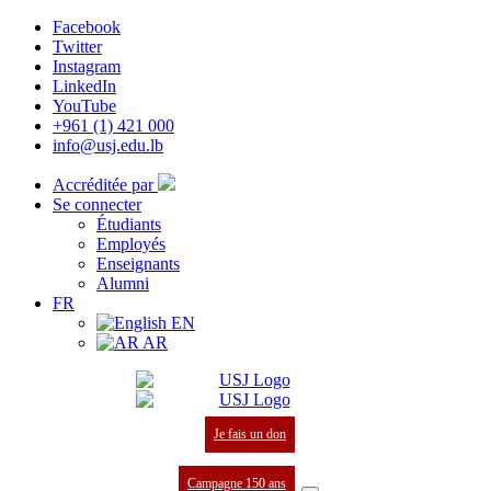
Facebook
Twitter
Instagram
LinkedIn
YouTube
+961 (1) 421 000
info@usj.edu.lb
Accréditée par
Se connecter
Étudiants
Employés
Enseignants
Alumni
FR
EN
AR
Je fais un don
Campagne 150 ans