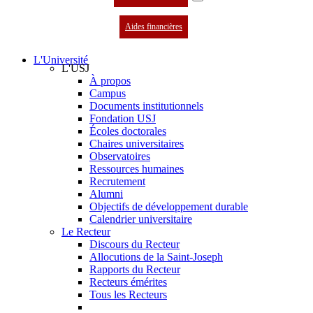
Aides financières
L'Université
L'USJ
À propos
Campus
Documents institutionnels
Fondation USJ
Écoles doctorales
Chaires universitaires
Observatoires
Ressources humaines
Recrutement
Alumni
Objectifs de développement durable
Calendrier universitaire
Le Recteur
Discours du Recteur
Allocutions de la Saint-Joseph
Rapports du Recteur
Recteurs émérites
Tous les Recteurs