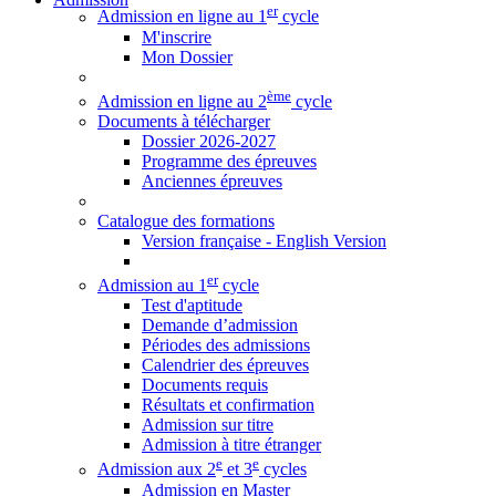
er
Admission en ligne au 1
cycle
M'inscrire
Mon Dossier
ème
Admission en ligne au 2
cycle
Documents à télécharger
Dossier 2026-2027
Programme des épreuves
Anciennes épreuves
Catalogue des formations
Version française - English Version
er
Admission au 1
cycle
Test d'aptitude
Demande d’admission
Périodes des admissions
Calendrier des épreuves
Documents requis
Résultats et confirmation
Admission sur titre
Admission à titre étranger
e
e
Admission aux 2
et 3
cycles
Admission en Master