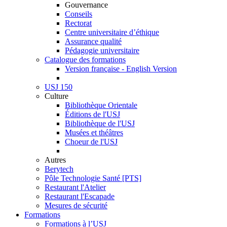
Gouvernance
Conseils
Rectorat
Centre universitaire d’éthique
Assurance qualité
Pédagogie universitaire
Catalogue des formations
Version française - English Version
USJ 150
Culture
Bibliothèque Orientale
Éditions de l'USJ
Bibliothèque de l'USJ
Musées et théâtres
Choeur de l'USJ
Autres
Berytech
Pôle Technologie Santé [PTS]
Restaurant l'Atelier
Restaurant l'Escapade
Mesures de sécurité
Formations
Formations à l’USJ