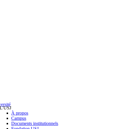
ersité
L'USJ
À propos
Campus
Documents institutionnels
Fondation USJ