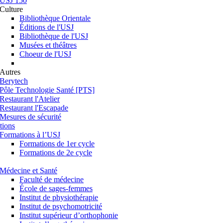
USJ 150
Culture
Bibliothèque Orientale
Éditions de l'USJ
Bibliothèque de l'USJ
Musées et théâtres
Choeur de l'USJ
Autres
Berytech
Pôle Technologie Santé [PTS]
Restaurant l'Atelier
Restaurant l'Escapade
Mesures de sécurité
tions
Formations à l’USJ
Formations de 1er cycle
Formations de 2e cycle
Médecine et Santé
Faculté de médecine
École de sages-femmes
Institut de physiothérapie
Institut de psychomotricité
Institut supérieur d’orthophonie