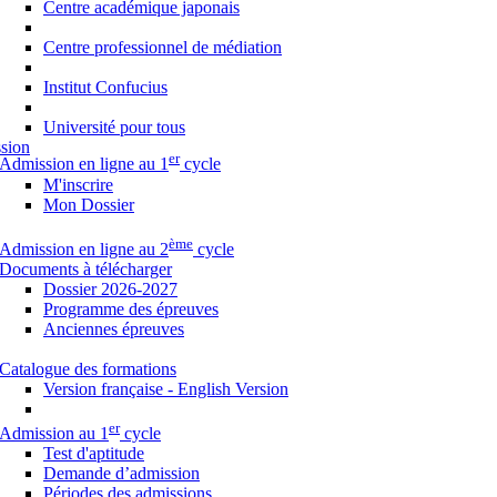
Centre académique japonais
Centre professionnel de médiation
Institut Confucius
Université pour tous
sion
er
Admission en ligne au 1
cycle
M'inscrire
Mon Dossier
ème
Admission en ligne au 2
cycle
Documents à télécharger
Dossier 2026-2027
Programme des épreuves
Anciennes épreuves
Catalogue des formations
Version française - English Version
er
Admission au 1
cycle
Test d'aptitude
Demande d’admission
Périodes des admissions