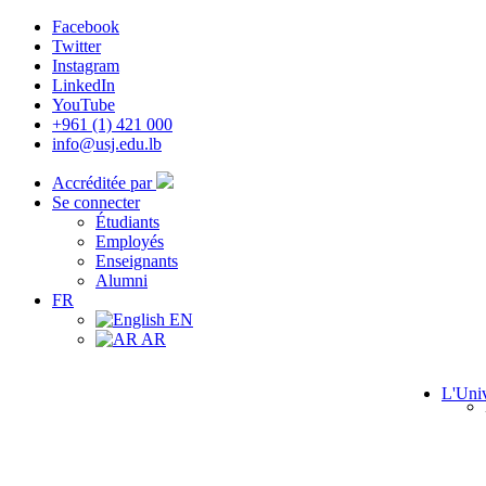
Facebook
Twitter
Instagram
LinkedIn
YouTube
+961 (1) 421 000
info@usj.edu.lb
Accréditée par
Se connecter
Étudiants
Employés
Enseignants
Alumni
FR
EN
AR
L'Univ