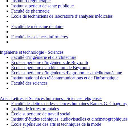
Institut d’ergothérapie
Institut supérieur de santé publique
Faculté de pharmacie
École de techniciens de laboratoire d’analyses médicales
Faculté de médecine dentaire
Faculté des sciences infirmières
Ingénierie et technologie - Sciences
Faculté d’ingénierie et d'architecture
École supérieure d’ingénieurs de Beyrouth
École supérieure d'architecture de Beyrouth
École supérieure d’ingénieurs d’agronomie - méditerranéenne
Institut national des télécommunications et de l'informatique
Faculté des sciences
Arts - Lettres et Sciences humaines - Sciences religieuses
Faculté des lettres et des sciences humaines Ramez G. Chagoury
Institut de lettres orientales
École supérieure de travail social
Institut d’études scéniques, audiovisuelles et cinématographiques
École supérieure des arts et techniques de la mode