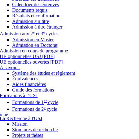
Calendrier des épreuves
Documents requis
Résultats et confirmation
Admission sur titre
Admission à titre étranger
e
e
Admission aux 2
et 3
cycles
Admission en Master
Admission en Doctorat
Admission en cours de programme
UE optionnelles USJ [PDF]
UE optionnelles ouvertes [PDF]
À savoir...
Système des études et règlement
Équivalences
Aides financières
Guide des formations
Formations à l’USJ
er
Formations de 1
cycle
e
Formations de 2
cycle
rche
La Recherche à l'USJ
Mission
Structures de recherche
Projets et thèses