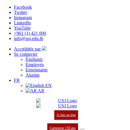
Facebook
Twitter
Instagram
LinkedIn
YouTube
+961 (1) 421 000
info@usj.edu.lb
Accréditée par
Se connecter
Étudiants
Employés
Enseignants
Alumni
FR
EN
AR
Je fais un don
Campagne 150 ans