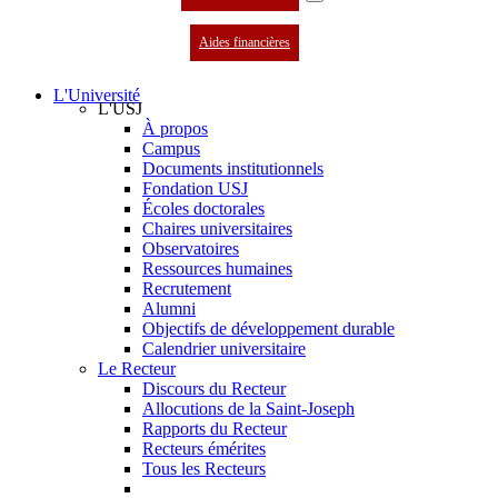
Aides financières
L'Université
L'USJ
À propos
Campus
Documents institutionnels
Fondation USJ
Écoles doctorales
Chaires universitaires
Observatoires
Ressources humaines
Recrutement
Alumni
Objectifs de développement durable
Calendrier universitaire
Le Recteur
Discours du Recteur
Allocutions de la Saint-Joseph
Rapports du Recteur
Recteurs émérites
Tous les Recteurs