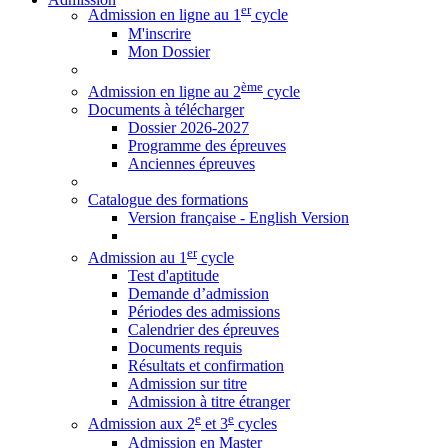
er
Admission en ligne au 1
cycle
M'inscrire
Mon Dossier
ème
Admission en ligne au 2
cycle
Documents à télécharger
Dossier 2026-2027
Programme des épreuves
Anciennes épreuves
Catalogue des formations
Version française - English Version
er
Admission au 1
cycle
Test d'aptitude
Demande d’admission
Périodes des admissions
Calendrier des épreuves
Documents requis
Résultats et confirmation
Admission sur titre
Admission à titre étranger
e
e
Admission aux 2
et 3
cycles
Admission en Master