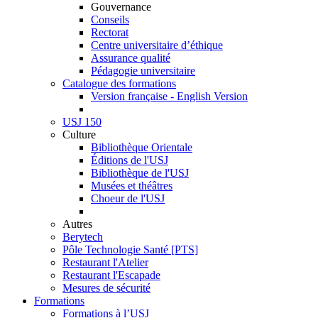
Gouvernance
Conseils
Rectorat
Centre universitaire d’éthique
Assurance qualité
Pédagogie universitaire
Catalogue des formations
Version française - English Version
USJ 150
Culture
Bibliothèque Orientale
Éditions de l'USJ
Bibliothèque de l'USJ
Musées et théâtres
Choeur de l'USJ
Autres
Berytech
Pôle Technologie Santé [PTS]
Restaurant l'Atelier
Restaurant l'Escapade
Mesures de sécurité
Formations
Formations à l’USJ