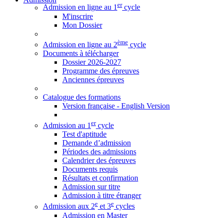
er
Admission en ligne au 1
cycle
M'inscrire
Mon Dossier
ème
Admission en ligne au 2
cycle
Documents à télécharger
Dossier 2026-2027
Programme des épreuves
Anciennes épreuves
Catalogue des formations
Version française - English Version
er
Admission au 1
cycle
Test d'aptitude
Demande d’admission
Périodes des admissions
Calendrier des épreuves
Documents requis
Résultats et confirmation
Admission sur titre
Admission à titre étranger
e
e
Admission aux 2
et 3
cycles
Admission en Master