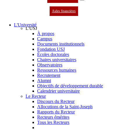
Aides financières
L'Université
L'USJ
À propos
Campus
Documents institutionnels
Fondation USJ
Écoles doctorales
Chaires universitaires
Observatoires
Ressources humaines
Recrutement
Alumni
Objectifs de développement durable
Calendrier universitaire
Le Recteur
Discours du Recteur
Allocutions de la Saint-Joseph
Rapports du Recteur
Recteurs émérites
Tous les Recteurs