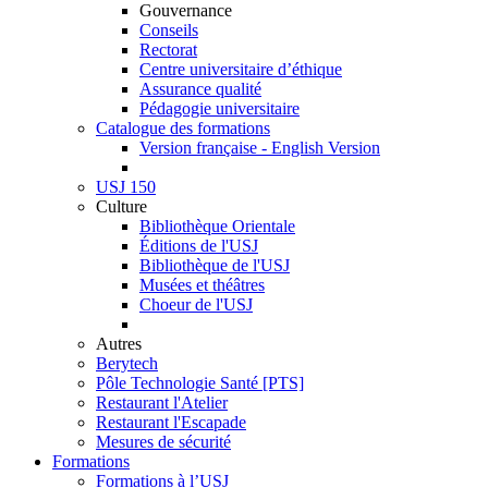
Gouvernance
Conseils
Rectorat
Centre universitaire d’éthique
Assurance qualité
Pédagogie universitaire
Catalogue des formations
Version française - English Version
USJ 150
Culture
Bibliothèque Orientale
Éditions de l'USJ
Bibliothèque de l'USJ
Musées et théâtres
Choeur de l'USJ
Autres
Berytech
Pôle Technologie Santé [PTS]
Restaurant l'Atelier
Restaurant l'Escapade
Mesures de sécurité
Formations
Formations à l’USJ