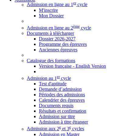
er
Admission en ligne au 1
cycle
M'inscrire
Mon Dossier
ème
Admission en ligne au 2
cycle
Documents à télécharger
Dossier 2026-2027
Programme des épreuves
Anciennes épreuves
Catalogue des formations
Version française - English Version
er
Admission au 1
cycle
Test d'aptitude
Demande d’admission
Périodes des admissions
Calendrier des épreuves
Documents requis
Résultats et confirmation
Admission sur titre
Admission à titre étranger
e
e
Admission aux 2
et 3
cycles
Admission en Master