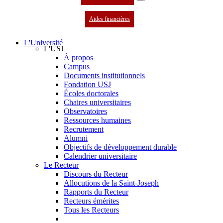
Aides financières
L'Université
L'USJ
À propos
Campus
Documents institutionnels
Fondation USJ
Écoles doctorales
Chaires universitaires
Observatoires
Ressources humaines
Recrutement
Alumni
Objectifs de développement durable
Calendrier universitaire
Le Recteur
Discours du Recteur
Allocutions de la Saint-Joseph
Rapports du Recteur
Recteurs émérites
Tous les Recteurs