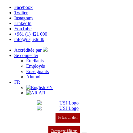
Facebook
Twitter
Instagram
LinkedIn
YouTube
+961 (1) 421 000
info@usj.edu.lb
Accréditée par
Se connecter
Étudiants
Employés
Enseignants
Alumni
FR
EN
AR
Je fais un don
Campagne 150 ans