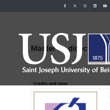
Facebook
Twitter
Instagram
Linke
Master en didactique 
Credits and rates