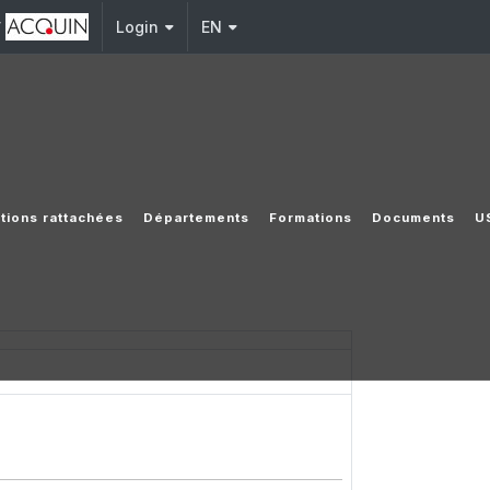
y
Login
EN
utions rattachées
Départements
Formations
Documents
U