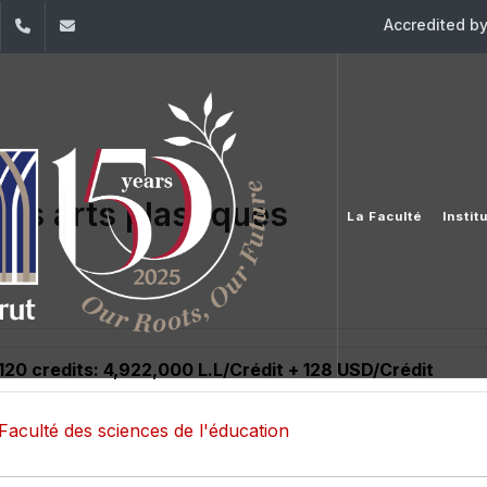
Accredited b
dIn
YouTube
+961 (1) 421 548
ile@usj.edu.lb
des arts plastiques
La Faculté
Instit
120 credits: 4,922,000 L.L/Crédit + 128 USD/Crédit
Faculté des sciences de l'éducation