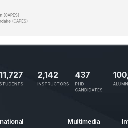
en (CAPES)
ndaire (CAPES)
11,727
2,142
437
100
STUDENTS
INSTRUCTORS
PHD
ALUMN
CANDIDATES
rnational
Multimedia
In