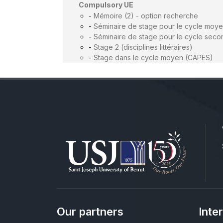
Compulsory UE
-
Mémoire (2) - option recherche
-
Séminaire de stage pour le cycle moy
-
Séminaire de stage pour le cycle seco
-
Stage 2 (disciplines littéraires)
-
Stage dans le cycle moyen (CAPES)
Our partners
Inte