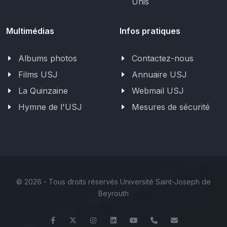
Unis
Multimédias
Infos pratiques
Albums photos
Contactez-nous
Films USJ
Annuaire USJ
La Quinzaine
Webmail USJ
Hymne de l'USJ
Mesures de sécurité
©
2026 - Tous droits réservés Université Saint-Joseph de
Beyrouth
Facebook
Twitter
Instagram
LinkedIn
YouTube
+961 (1) 421 548
ile@usj.edu