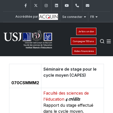
Facebook
Twitter
Instagram
LinkedIn
YouTube
+961 (1) 421 548
ile@usj.edu
Accréditée par
Se connecter
FR
Je fais un don
Campagne 150 ans
Aides financières
Séminaire de stage pour le
cycle moyen (CAPES)
070CSMMM2
Faculté des sciences de
4 crédits
l'éducation
Rapport du stage effectué
dans le cycle moyen.