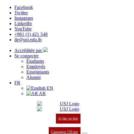
Facebook
Twitter
Instagram
LinkedIn
YouTube
+961 (1) 421 548
ile@usj.edu.lb
Accréditée par
Se connecter
Étudiants
Employés
Enseignants
Alumni
FR
EN
AR
Je fais un don
Campagne 150 ans