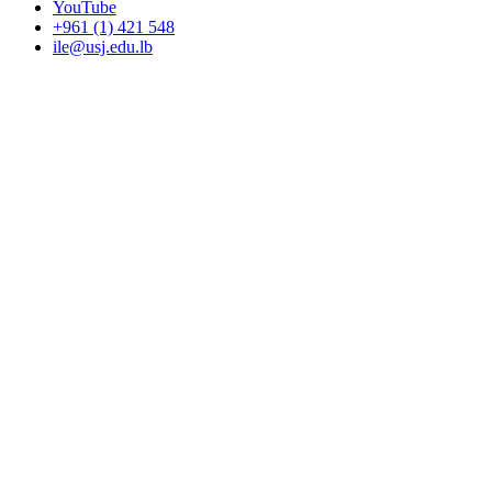
YouTube
+961 (1) 421 548
ile@usj.edu.lb