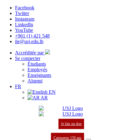
Facebook
Twitter
Instagram
LinkedIn
YouTube
+961 (1) 421 548
ile@usj.edu.lb
Accréditée par
Se connecter
Étudiants
Employés
Enseignants
Alumni
FR
EN
AR
Je fais un don
Campagne 150 ans